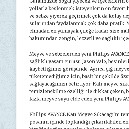
Günümüzde doğal yiyecek ve içeceklerin ön
yollarla beslenmek isteyenlerin en favori
ve sebze yiyerek geçirmek çok da kolay de
sularından faydalanmak çok daha pratik. Y
elmadan en yumuşak çileğe kadar size mü
bakımından zengin, lezzetli ve sağlıklı iç
Meyve ve sebzelerden yeni Philips AVANCE 
sağlıklı yaşam gurusu Jason Vale, besinle
kaybettiğimiz görüşünde. Ayrıca çiğ meyve 
tüketemediğimiz için, basit bir şekilde öz
sağlayacağımızı belirtiyor. Katı meyve sık
temizlenebilme özelliği ile dikkat çeken, 
fazla meyve suyu elde eden yeni Philips A
Philips AVANCE Katı Meyve Sıkacağı’nı tem
posanın içinde toplandığı çıkarılabilen en