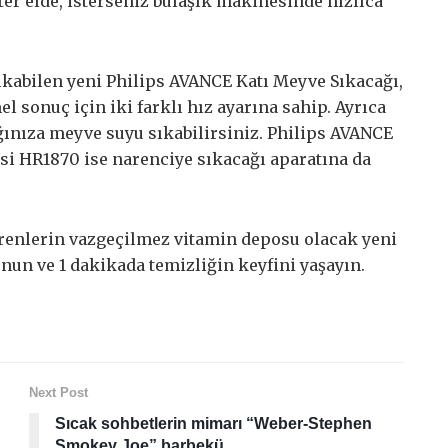
ter elde, isterseniz bulaşık makinesinde hızlıca
ıkabilen yeni Philips AVANCE Katı Meyve Sıkacağı,
onuç için iki farklı hız ayarına sahip. Ayrıca
ınıza meyve suyu sıkabilirsiniz. Philips AVANCE
esi HR1870 ise narenciye sıkacağı aparatına da
erenlerin vazgeçilmez vitamin deposu olacak yeni
n ve 1 dakikada temizliğin keyfini yaşayın.
Next Post
Sıcak sohbetlerin mimarı “Weber-Stephen
Smokey Joe” barbekü