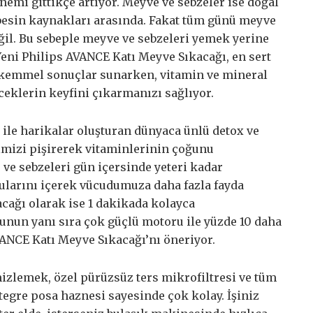
emi gittikçe artıyor. Meyve ve sebzeler ise doğal
 besin kaynakları arasında. Fakat tüm günü meyve
ğil. Bu sebeple meyve ve sebzeleri yemek yerine
eni Philips AVANCE Katı Meyve Sıkacağı, en sert
kemmel sonuçlar sunarken, vitamin ve mineral
eceklerin keyfini çıkarmanızı sağlıyor.
ile harikalar oluşturan dünyaca ünlü detox ve
rimizi pişirerek vitaminlerinin çoğunu
ve sebzeleri gün içersinde yeteri kadar
sularını içerek vücudumuza daha fazla fayda
acağı olarak ise 1 dakikada kolayca
bunun yanı sıra çok güçlü motoru ile yüzde 10 daha
VANCE Katı Meyve Sıkacağı’nı öneriyor.
izlemek, özel pürüzsüz ters mikrofiltresi ve tüm
tegre posa haznesi sayesinde çok kolay. İşiniz