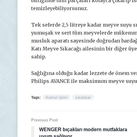
bittiğinde tüm parçaları kolayca çıkarıp is
temizleyebiliyorsunuz.
Tek seferde 2,5 litreye kadar meyve suyu s
yumuşak ve sert tüm meyvelerde mükemmel s
musluk aparatı sayesinde doğrudan bardağ
Katı Meyve Sıkacağı ailesinin bir diğer üy
sahip.
Sağlığına olduğu kadar lezzete de önem v
Philips AVANCE ile maksimum meyve suyunu
Tags:
Hamur İşleri
salatalar
Previous Post
WENGER bıçakları modern mutfaklara
uyum sağlıyor