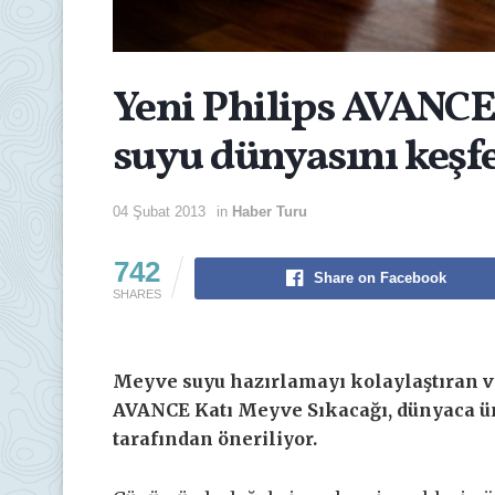
Yeni Philips AVANCE 
suyu dünyasını keşf
04 Şubat 2013
in
Haber Turu
742
Share on Facebook
SHARES
Meyve suyu hazırlamayı kolaylaştıran ve
AVANCE Katı Meyve Sıkacağı, dünyaca ün
tarafından öneriliyor.