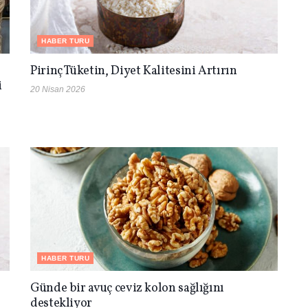
HABER TURU
Pirinç Tüketin, Diyet Kalitesini Artırın
i
20 Nisan 2026
HABER TURU
Günde bir avuç ceviz kolon sağlığını
destekliyor