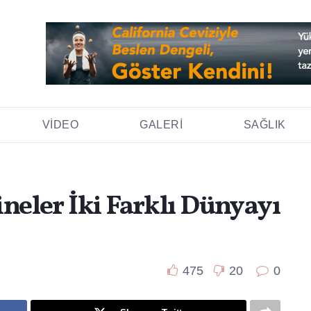
VIDEO
GALERI
SAĞLIK
ineler İki Farklı Dünyayı
475
20
0