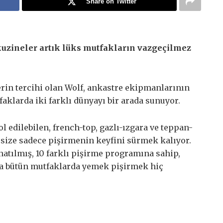
Share on Twitter
kuzineler artık lüks mutfakların vazgeçilmez
rin tercihi olan Wolf, ankastre ekipmanlarının
tfaklarda iki farklı dünyayı bir arada sunuyor.
rol edilebilen, french-top, gazlı-ızgara ve teppan-
a size sadece pişirmenin keyfini sürmek kalıyor.
natılmış, 10 farklı pişirme programına sahip,
rla bütün mutfaklarda yemek pişirmek hiç