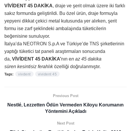
VİVİDENT 45 DAKİKA
, draje ve şerit olmak üzere iki farklı
sakız formunda geliştirildi. Bu özel ürün, draje formuyla
yepyeni dikkat çekici metal kutusunda yer alırken, şerit
formu ise zarf şeklindeki ambalajında tüketicilerin
beğenisine sunuluyor.
İtalya’da NEOTRON S.p.A ve Türkiye’de TNS
şirketlerinin
yaptığı tüketici tat paneli araştırmaları sonucunda
da,
VİVİDENT 45 DAKİKA’
nın e
n az 45 dakika
süren
kesintisiz ferahlık
özelliği doğrulanmıştır.
Tags:
vivdent
vivident 45
Previous Post
Nestlé, Lezzetten Ödün Vermeden Kiloyu Korumanın
Yöntemini Açıkladı
Next Post