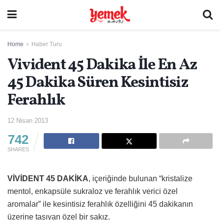
Home
Haber Turu
Vivident 45 Dakika İle En Az
45 Dakika Süren Kesintisiz
Ferahlık
12 Nisan 2013
742
SHARES
VİVİDENT 45 DAKİKA
, içeriğinde bulunan “kristalize
mentol, enkapsüle sukraloz ve ferahlık verici özel
aromalar” ile kesintisiz ferahlık özelliğini 45 dakikanın
üzerine taşıyan özel bir sakız.