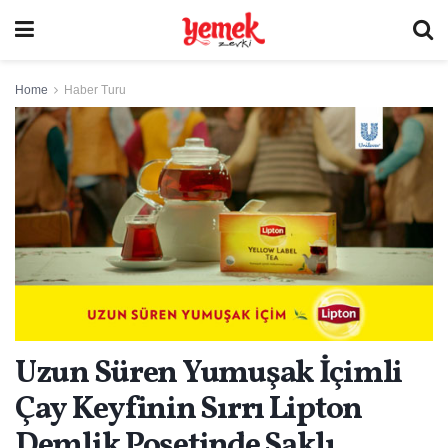
Home
Haber Turu
Uzun Süren Yumuşak İçimli
Çay Keyfinin Sırrı Lipton
Demlik Poşetinde Saklı