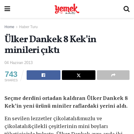
Home
Haber Turu
Ülker Dankek 8 Kek’in
minileri çıktı
04 Haziran 2013
743
SHARES
Seçme derdini ortadan kaldıran Ülker Dankek 8
Kek’in yeni ürünü miniler raflardaki yerini aldı.
En sevilen lezzetler çikolatalı&muzlu ve
çikolatalı&çilekli çeşitlerinin mini boyları
tüketicisiyle buluştu. Ülker Dankek aynı anda iki