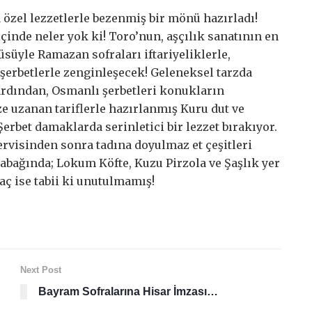
özel lezzetlerle bezenmiş bir mönü hazırladı!
de neler yok ki! Toro’nun, aşçılık sanatının en
süyle Ramazan sofraları iftariyeliklerle,
ve şerbetlerle zenginleşecek! Geleneksel tarzda
 ardından, Osmanlı şerbetleri konukların
 uzanan tariflerle hazırlanmış Kuru dut ve
Şerbet damaklarda serinletici bir lezzet bırakıyor.
ervisinden sonra tadına doyulmaz et çeşitleri
 tabağında; Lokum Köfte, Kuzu Pirzola ve Şaşlık yer
aç ise tabii ki unutulmamış!
Next Post
Bayram Sofralarına Hisar İmzası…