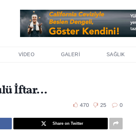
VIDEO
GALERI
SAĞLIK
lü İftar…
470
25
0
Share on Twitter