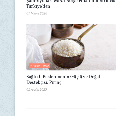
Şampiyonası MISA Bölge Finali’nin Birincis
Türkiye’den
07 Mayıs 2026
HABER TURU
Sağlıklı Beslenmenin Güçlü ve Doğal
Destekçisi: Pirinç
01 Aralık 2025