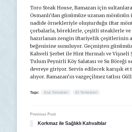
Toro Steak House, Ramazan için sultanlara 
Osmanlı’dan günümüze uzanan mönünün için
nadide örnekleriyle oluşturduğu iftar mönü
çorbalarla, böreklerle, çeşitli steaklerle 
hazırlanan zengin iftariyelik çeşitlerinin
beğenisine sunuluyor. Geçmişten günümüze
Kahveli Şerbet ile Hint Hurmalı ve Vişneli 
Tulum Peynirli Köy Salatası ve Su Böreği s
devreye giriyor. Servis edilecek karışık et
alıyor. Ramazan’ın vazgeçilmez tatlısı Güll
Tags:
Ana Yemekler
Et Yemekleri
Previous Post
Korkmaz ile Sağlıklı Kahvaltılar