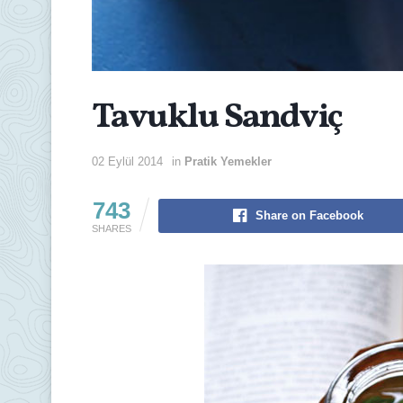
Tavuklu Sandviç
02 Eylül 2014
in
Pratik Yemekler
743
Share on Facebook
SHARES