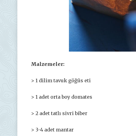
Malzemeler:
> 1 dilim tavuk göğüs eti
> 1 adet orta boy domates
> 2 adet tatlı sivri biber
> 3-4 adet mantar