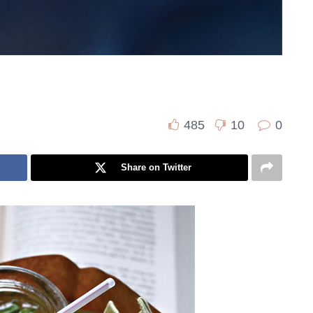
485
10
0
Share on Twitter