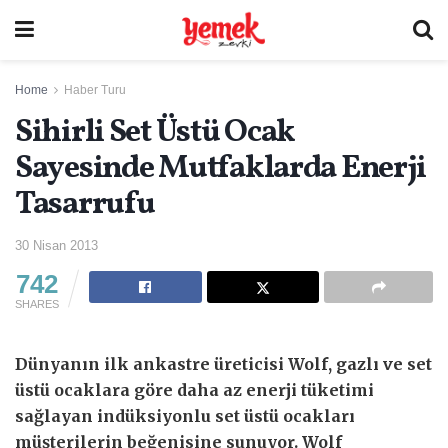
Home
Haber Turu
Sihirli Set Üstü Ocak
Sayesinde Mutfaklarda Enerji
Tasarrufu
30 Nisan 2013
742
SHARES
Dünyanın ilk ankastre üreticisi Wolf, gazlı ve set
üstü ocaklara göre daha az enerji tüketimi
sağlayan indüksiyonlu set üstü ocakları
müşterilerin beğenisine sunuyor. Wolf