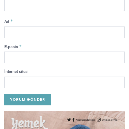
*
Ad
*
E-posta
İnternet sitesi