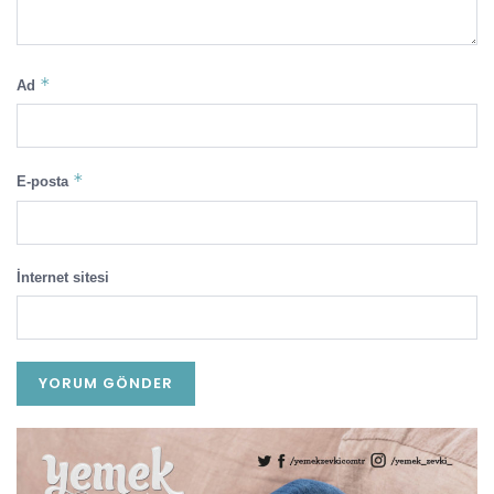
*
Ad
*
E-posta
İnternet sitesi