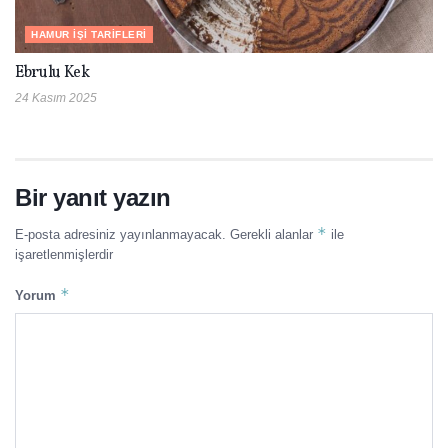
HAMUR İŞI TARIFLERI
Ebrulu Kek
24 Kasım 2025
Bir yanıt yazın
*
E-posta adresiniz yayınlanmayacak.
Gerekli alanlar
ile
işaretlenmişlerdir
*
Yorum