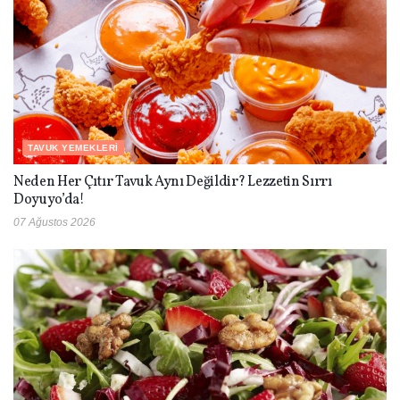
TAVUK YEMEKLERI
Neden Her Çıtır Tavuk Aynı Değildir? Lezzetin Sırrı
Doyuyo’da!
07 Ağustos 2026