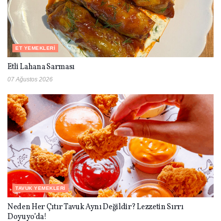
ET YEMEKLERI
Etli Lahana Sarması
07 Ağustos 2026
TAVUK YEMEKLERI
Neden Her Çıtır Tavuk Aynı Değildir? Lezzetin Sırrı
Doyuyo’da!