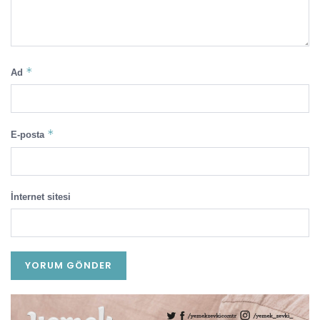
*
Ad
*
E-posta
İnternet sitesi