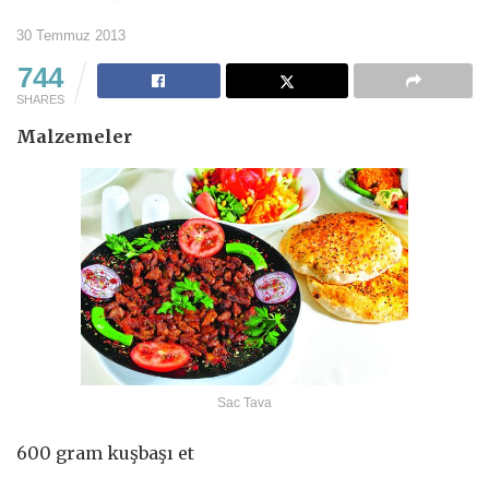
30 Temmuz 2013
744
SHARES
Malzemeler
Sac Tava
600 gram kuşbaşı et