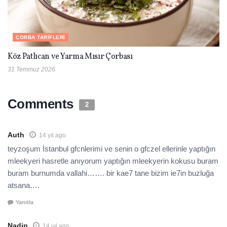
ÇORBA TARIFLERI
Köz Patlıcan ve Yarma Mısır Çorbası
31 Temmuz 2026
Comments
2
Auth
14 yıl ago
teyzoşum İstanbul gfcnlerimi ve senin o gfczel ellerinle yaptığın
mleekyeri hasretle anıyorum yaptığın mleekyerin kokusu buram
buram burnumda vallahi……. bir kae7 tane bizim ie7in buzluğa
atsana….
Yanıtla
Nadin
14 yıl ago