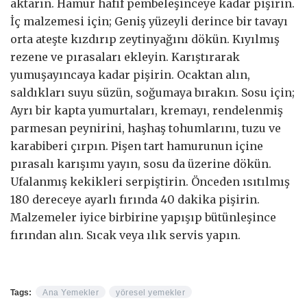
aktarın. Hamur hafif pembeleşinceye kadar pişirin.
İç malzemesi için; Geniş yüzeyli derince bir tavayı
orta ateşte kızdırıp zeytinyağını dökün. Kıyılmış
rezene ve pırasaları ekleyin. Karıştırarak
yumuşayıncaya kadar pişirin. Ocaktan alın,
saldıkları suyu süzün, soğumaya bırakın. Sosu için;
Ayrı bir kapta yumurtaları, kremayı, rendelenmiş
parmesan peynirini, haşhaş tohumlarını, tuzu ve
karabiberi çırpın. Pişen tart hamurunun içine
pırasalı karışımı yayın, sosu da üzerine dökün.
Ufalanmış kekikleri serpiştirin. Önceden ısıtılmış
180 dereceye ayarlı fırında 40 dakika pişirin.
Malzemeler iyice birbirine yapışıp bütünleşince
fırından alın. Sıcak veya ılık servis yapın.
Tags:
Ana Yemekler
yöresel yemekler