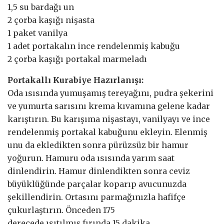
1,5 su bardağı un
2 çorba kaşığı nişasta
1 paket vanilya
1 adet portakalın ince rendelenmiş kabuğu
2 çorba kaşığı portakal marmeladı
Portakallı Kurabiye Hazırlanışı:
Oda ısısında yumuşamış tereyağını, pudra şekerini
ve yumurta sarısını krema kıvamına gelene kadar
karıştırın. Bu karışıma nişastayı, vanilyayı ve ince
rendelenmiş portakal kabuğunu ekleyin. Elenmiş
unu da ekledikten sonra pürüzsüz bir hamur
yoğurun. Hamuru oda ısısında yarım saat
dinlendirin. Hamur dinlendikten sonra ceviz
büyüklüğünde parçalar koparıp avucunuzda
şekillendirin. Ortasını parmağınızla hafifçe
çukurlaştırın. Önceden 175
derecede ısıtılmış fırında 15 dakika