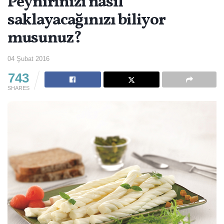
Peynirinizi nasıl
saklayacağınızı biliyor
musunuz?
04 Şubat 2016
743
SHARES