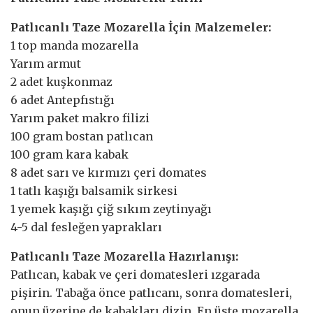
Patlıcanlı Taze Mozarella İçin Malzemeler:
1 top manda mozarella
Yarım armut
2 adet kuşkonmaz
6 adet Antepfıstığı
Yarım paket makro filizi
100 gram bostan patlıcan
100 gram kara kabak
8 adet sarı ve kırmızı çeri domates
1 tatlı kaşığı balsamik sirkesi
1 yemek kaşığı çiğ sıkım zeytinyağı
4-5 dal fesleğen yaprakları
Patlıcanlı Taze Mozarella Hazırlanışı:
Patlıcan, kabak ve çeri domatesleri ızgarada
pişirin. Tabağa önce patlıcanı, sonra domatesleri,
onun üzerine de kabakları dizin. En üste mozarella