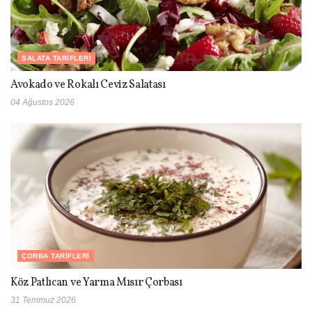
SALATA TARIFLERI
Avokado ve Rokalı Ceviz Salatası
04 Ağustos 2026
ÇORBA TARIFLERI
Köz Patlıcan ve Yarma Mısır Çorbası
31 Temmuz 2026