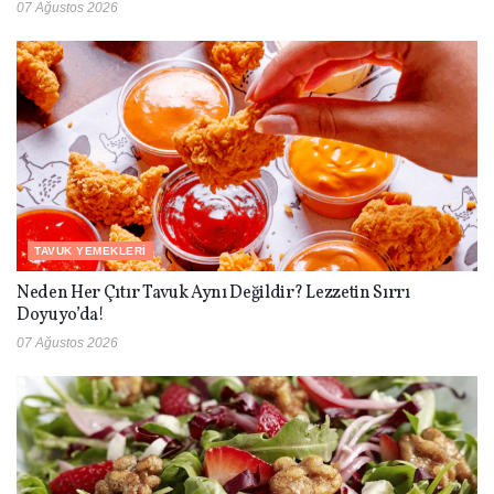
07 Ağustos 2026
TAVUK YEMEKLERI
Neden Her Çıtır Tavuk Aynı Değildir? Lezzetin Sırrı
Doyuyo’da!
07 Ağustos 2026