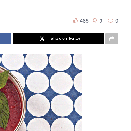
485
9
0
Share on Twitter