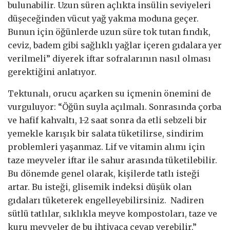
bulunabilir. Uzun süren açlıkta insülin seviyeleri
düşeceğinden vücut yağ yakma moduna geçer.
Bunun için öğünlerde uzun süre tok tutan fındık,
ceviz, badem gibi sağlıklı yağlar içeren gıdalara yer
verilmeli” diyerek iftar sofralarının nasıl olması
gerektiğini anlatıyor.
Tektunalı, orucu açarken su içmenin önemini de
vurguluyor: “Öğün suyla açılmalı. Sonrasında çorba
ve hafif kahvaltı, 1-2 saat sonra da etli sebzeli bir
yemekle karışık bir salata tüketilirse, sindirim
problemleri yaşanmaz. Lif ve vitamin alımı için
taze meyveler iftar ile sahur arasında tüketilebilir.
Bu dönemde genel olarak, kişilerde tatlı isteği
artar. Bu isteği, glisemik indeksi düşük olan
gıdaları tüketerek engelleyebilirsiniz. Nadiren
sütlü tatlılar, sıklıkla meyve kompostoları, taze ve
kuru meyveler de bu ihtiyaca cevap verebilir.”