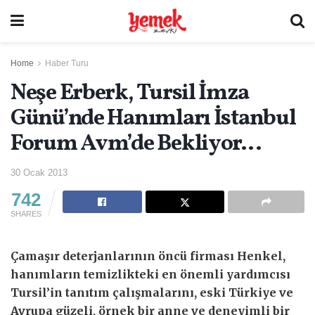
Home
Haber Turu
Neşe Erberk, Tursil İmza
Günü’nde Hanımları İstanbul
Forum Avm’de Bekliyor…
30 Ocak 2013
742
SHARES
Çamaşır deterjanlarının öncü firması Henkel,
hanımların temizlikteki en önemli yardımcısı
Tursil’in tanıtım çalışmalarını, eski Türkiye ve
Avrupa güzeli, örnek bir anne ve deneyimli bir