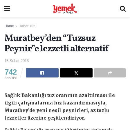
Home
Haber Turu
Muratbey’den “Tuzsuz
Peynir”e lezzetli alternatif
15 Şubat 2013
742
SHARES
Sağlık Bakanlığı tuz oranının azaltılması ile
ilgili çalışmalarına hız kazandırmasıyla,
Muratbey’de yeni nesil peynirleri, az tuzlu
lezzetler üzerine çeşitlendiriyor.
Sağlık Bakanlığı aşırı tuz tüketimini önlemek