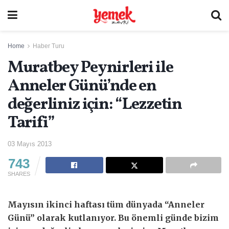
Home
Haber Turu
Muratbey Peynirleri ile
Anneler Günü’nde en
değerliniz için: “Lezzetin
Tarifi”
03 Mayıs 2013
743
SHARES
Mayısın ikinci haftası tüm dünyada “Anneler
Günü” olarak kutlanıyor. Bu önemli günde bizim