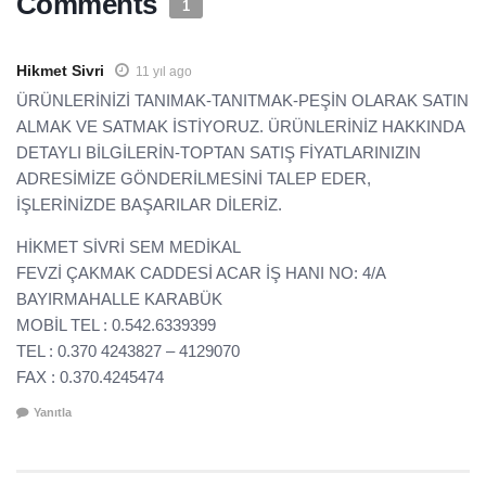
Comments
1
Hikmet Sivri
11 yıl ago
ÜRÜNLERİNİZİ TANIMAK-TANITMAK-PEŞİN OLARAK SATIN
ALMAK VE SATMAK İSTİYORUZ. ÜRÜNLERİNİZ HAKKINDA
DETAYLI BİLGİLERİN-TOPTAN SATIŞ FİYATLARINIZIN
ADRESİMİZE GÖNDERİLMESİNİ TALEP EDER,
İŞLERİNİZDE BAŞARILAR DİLERİZ.
HİKMET SİVRİ SEM MEDİKAL
FEVZİ ÇAKMAK CADDESİ ACAR İŞ HANI NO: 4/A
BAYIRMAHALLE KARABÜK
MOBİL TEL : 0.542.6339399
TEL : 0.370 4243827 – 4129070
FAX : 0.370.4245474
Yanıtla