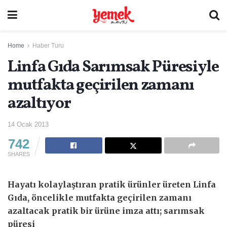
Home
Haber Turu
Linfa Gıda Sarımsak Püresiyle
mutfakta geçirilen zamanı
azaltıyor
14 Ocak 2013
742
SHARES
Hayatı kolaylaştıran pratik ürünler üreten Linfa
Gıda, öncelikle mutfakta geçirilen zamanı
azaltacak pratik bir ürüne imza attı; sarımsak
püresi