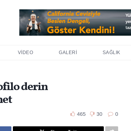
VIDEO
GALERI
SAĞLIK
filo derin
net
465
30
0