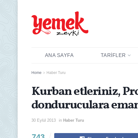
ANA SAYFA
TARIFLER
Home
Haber Turu
Kurban etleriniz, Pro
donduruculara ema
30 Eylül 2013
in
Haber Turu
743