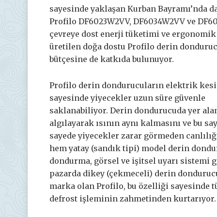
sayesinde yaklaşan Kurban Bayramı’nda da 
Profilo DF6023W2VV, DF6034W2VV ve DF602
çevreye dost enerji tüketimi ve ergonomik 
üretilen doğa dostu Profilo derin donduruc
bütçesine de katkıda bulunuyor.
Profilo derin dondurucuların elektrik kesi
sayesinde yiyecekler uzun süre güvenle
saklanabiliyor. Derin dondurucuda yer ala
algılayarak ısının aynı kalmasını ve bu sa
sayede yiyecekler zarar görmeden canlılığ
hem yatay (sandık tipi) model derin dondu
dondurma, görsel ve işitsel uyarı sistemi g
pazarda dikey (çekmeceli) derin donduruc
marka olan Profilo, bu özelliği sayesinde 
defrost işleminin zahmetinden kurtarıyor.