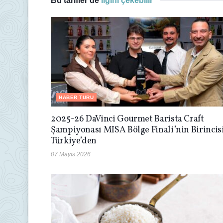
Bu tarifler de
ilgini çekebilir
HABER TURU
2025-26 DaVinci Gourmet Barista Craft
Şampiyonası MISA Bölge Finali’nin Birincis
Türkiye’den
07 Mayıs 2026