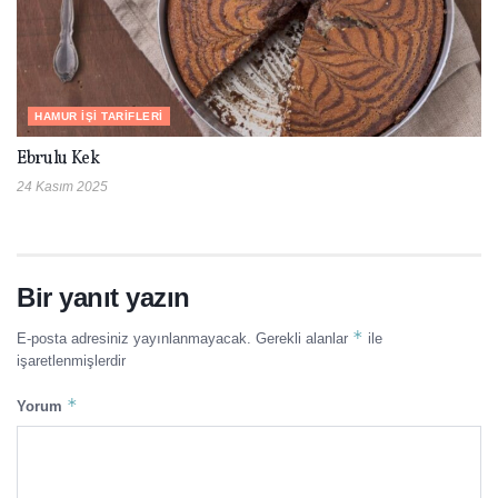
HAMUR İŞI TARIFLERI
Ebrulu Kek
24 Kasım 2025
Bir yanıt yazın
*
E-posta adresiniz yayınlanmayacak.
Gerekli alanlar
ile
işaretlenmişlerdir
*
Yorum