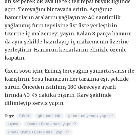
un serperek oklava ile tek tek tepsi büyüklüğünde
açın. Tereyağını bir tavada eritin. Açtığınız
hamurların aralarını yağlayın ve 40 santimlik
yağlanmış fırın tepsisine üst üste yerleştirin.
Üzerine iç malzemeyi yayın. Kalan 8 parça hamuru
da aynı şekilde hazırlayıp iç malzemenin üzerine
yerleştirin. Hamurun kenarlarını elinizle özenle
kapatın.
Üzeri sosu için; Erimiş tereyağını yumurta sarısı ile
karıştırın. Sosu hamurun her tarafına eşit şekilde
sürün. Önceden ısıtılmış 180 dereceye ayarlı
fırında 40-45 dakika pişirin. Kare şeklinde
dilimleyip servis yapın.
Tags:
Börek
gün menüsü
günde ne yemek yapılır?
kıyma
Kıymalı Börek nasıl yapılır?
Pratik Kıymalı Börek nasıl yapılır?