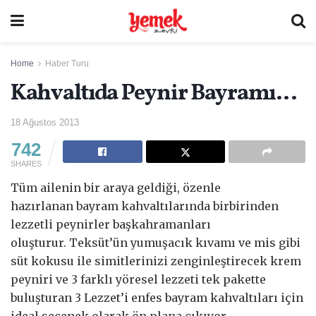
Home
Haber Turu
Kahvaltıda Peynir Bayramı…
18 Ağustos 2013
742
SHARES
Tüm ailenin bir araya geldiği, özenle
hazırlanan bayram kahvaltılarında birbirinden
lezzetli peynirler başkahramanları
oluşturur. Teksüt’ün yumuşacık kıvamı ve mis gibi
süt kokusu ile simitlerinizi zenginleştirecek krem
peyniri ve 3 farklı yöresel lezzeti tek pakette
buluşturan 3 Lezzet’i enfes bayram kahvaltıları için
ideal seçenek olarak ön plana çıkıyor.