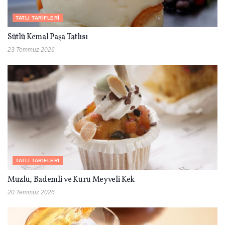
TATLI TARIFLERI
Sütlü Kemal Paşa Tatlısı
23 Temmuz 2026
TATLI TARIFLERI
Muzlu, Bademli ve Kuru Meyveli Kek
20 Temmuz 2026