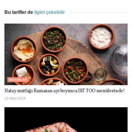
Bu tarifler de
ilgini çekebilir
MEKÂNLAR
Hatay mutfağı Ramazan ayı boyunca IST TOO menülerinde!
22 Mart 2024