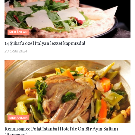
MEKÂNLAR
14 Şubat’a özel İtalyan lezzet kapınızda!
23 Ocak 2024
MEKÂNLAR
Renaissance Polat İstanbul Hotel’de On Bir Ayın Sultanı