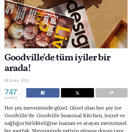
Goodville’de tüm iyiler bir
arada!
08 Aralık 2016
747
SHARES
Her şey mevsiminde güzel. Güzel olan her şey ise
Goodville’de. Goodville Seasonal Kitchen, lezzet ve
sağlığın birlikteliğine inanan ve arayan mevsimsel
bir mutfak. Mevsiminde yetişip güneşe doyan taze