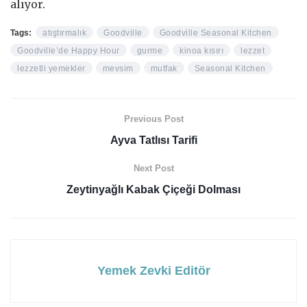
alıyor.
Tags:
atıştırmalık
Goodville
Goodville Seasonal Kitchen
Goodville’de Happy Hour
gurme
kinoa kısırı
lezzet
lezzetli yemekler
mevsim
mutfak
Seasonal Kitchen
Previous Post
Ayva Tatlısı Tarifi
Next Post
Zeytinyağlı Kabak Çiçeği Dolması
Yemek Zevki Editör