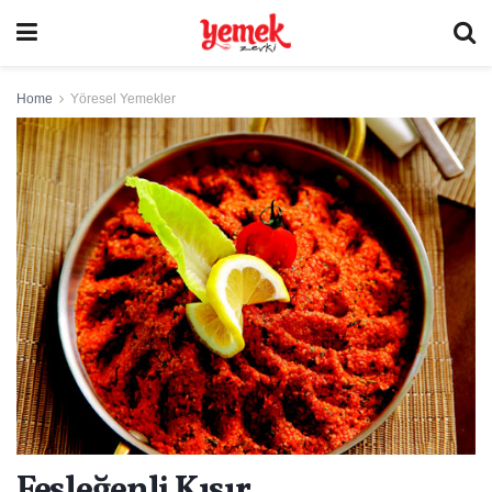
Home
Yöresel Yemekler
Fesleğenli Kısır