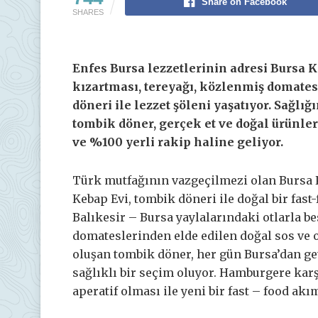
Share on Facebook
SHARES
Enfes Bursa lezzetlerinin adresi Bursa K
kızartması, tereyağı, közlenmiş domates 
döneri ile lezzet şöleni yaşatıyor. Sağlı
tombik döner, gerçek et ve doğal ürünl
ve %100 yerli rakip haline geliyor.
Türk mutfağının vazgeçilmezi olan Bursa K
Kebap Evi, tombik döneri ile doğal bir fast-
Balıkesir – Bursa yaylalarındaki otlarla b
domateslerinden elde edilen doğal sos ve
oluşan tombik döner, her gün Bursa’dan ge
sağlıklı bir seçim oluyor. Hamburgere karş
aperatif olması ile yeni bir fast – food akı