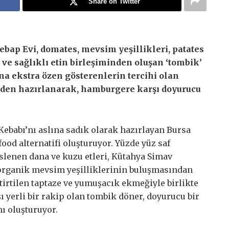
Share on Twitter
ebap Evi, domates, mevsim yeşillikleri, patates
ve sağlıklı etin birleşiminden oluşan ‘tombik’
ğına ekstra özen gösterenlerin tercihi olan
erden hazırlanarak, hamburgere karşı doyurucu
ebabı’nı aslına sadık olarak hazırlayan Bursa
food alternatifi oluşturuyor. Yüzde yüz saf
eslenen dana ve kuzu etleri, Kütahya Simav
 organik mevsim yeşilliklerinin buluşmasından
tirtilen taptaze ve yumuşacık ekmeğiyle birlikte
ı yerli bir rakip olan tombik döner, doyurucu bir
mı oluşturuyor.