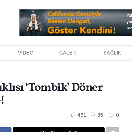
VIDEO
GALERI
SAĞLIK
ıklısı ‘Tombik’ Döner
!
461
35
0