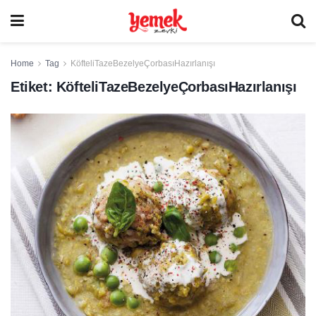
Home
Tag
KöfteliTazeBezelyeÇorbasıHazırlanışı
Etiket:
KöfteliTazeBezelyeÇorbasıHazırlanışı