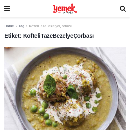
Home
Tag
KöfteliTazeBezelyeÇorbası
Etiket:
KöfteliTazeBezelyeÇorbası