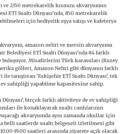
an ve 2350 metrekarelik kısmını akvaryumun
esi ETİ Sualtı Dünyası’nda, 850 metrekarelik
rebilmeleri için hediyelik eşya satışı ve kafeterya
akvaryum, amazon nehri ve mersin akvaryumu
r Belediyesi ETİ Sualtı Dünyası’nda 84 farklı
e buluşuyor. Misafirlerini Türk karasuları (Kuzey
erika gölleri, Amazon Nehri gibi dünyanın farklı
i ile tanıştıran ‘Eskişehir ETİ Sualtı Dünyası’, tek
e ev sahipliği yapabilme kapasitesine sahip.
 Dünyası’, birçok farklı aktiviteye de ev sahipliği
mları ile konaklayarak sualtı canlılarının
vuşacağı akvaryumda aynı zamanda okullar için
 belli saatlerde sualtı belgeseli izletilmesi gibi
0.00-19.00 saatleri arasında ziyarete açık olacak