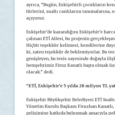
ayrıca, “Bugün, Eskişehirli çocukların ke
türlerini, sualtı canlılarını tanımalarına
açıyoruz.
Eskişehir’de kazandığını Eskişehir’e harca
çalınan ETİ Ailesi, bu projenin gerçekleşm
Hiçbir teşekkür kelimesi, kendilerine du
ki, zaten teşekkür de beklemiyorlar. Bu tes
genişleyen, bu tesis sayesinde doğayla iliş
hemşehrimiz Firuz Kanatlı başta olmak üzer
olacak.” dedi.
“ETİ, Eskişehir’e 5 yılda 28 milyon TL ya
Eskişehir Büyükşehir Belediyesi ETİ Sualt
Yönetim Kurulu Başkanı Firuzhan Kanatlı,
gelişimine katkıda bulunmak amacıyla pek