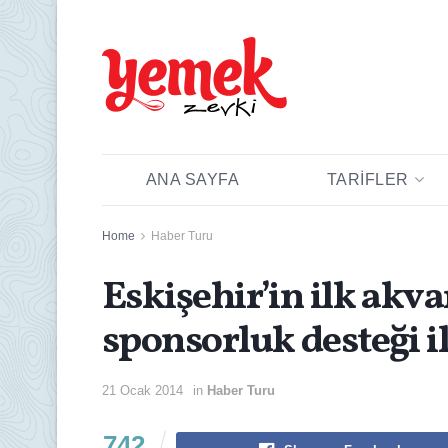
ANA SAYFA
TARIFLER
Home
Haber Turu
Eskişehir’in ilk ak
sponsorluk desteği il
21 Ocak 2014
in
Haber Turu
742