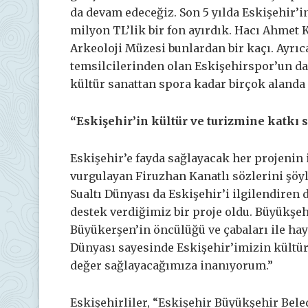
da devam edeceğiz. Son 5 yılda Eskişehir’in
milyon TL’lik bir fon ayırdık. Hacı Ahmet K
Arkeoloji Müzesi bunlardan bir kaçı. Ayrıc
temsilcilerinden olan Eskişehirspor’un da
kültür sanattan spora kadar birçok alanda
“Eskişehir’in kültür ve turizmine katkı
Eskişehir’e fayda sağlayacak her projenin
vurgulayan Firuzhan Kanatlı sözlerini şöy
Sualtı Dünyası da Eskişehir’i ilgilendiren
destek verdiğimiz bir proje oldu. Büyükşe
Büyükerşen’in öncülüğü ve çabaları ile hay
Dünyası sayesinde Eskişehir’imizin kültü
değer sağlayacağımıza inanıyorum.”
Eskişehirliler, “Eskişehir Büyükşehir Beled