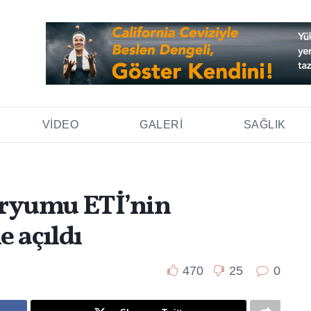
VIDEO
GALERI
SAĞLIK
varyumu ETİ’nin
e açıldı
470
25
0