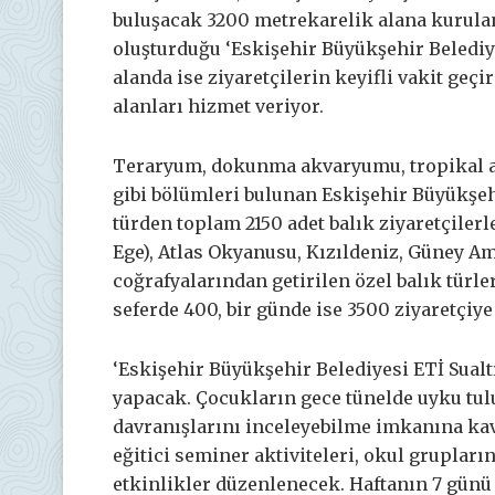
buluşacak 3200 metrekarelik alana kurul
oluşturduğu ‘Eskişehir Büyükşehir Belediy
alanda ise ziyaretçilerin keyifli vakit geçi
alanları hizmet veriyor.
Teraryum, dokunma akvaryumu, tropikal 
gibi bölümleri bulunan Eskişehir Büyükşehi
türden toplam 2150 adet balık ziyaretçilerl
Ege), Atlas Okyanusu, Kızıldeniz, Güney Am
coğrafyalarından getirilen özel balık türler
seferde 400, bir günde ise 3500 ziyaretçiy
‘Eskişehir Büyükşehir Belediyesi ETİ Sualtı
yapacak. Çocukların gece tünelde uyku tulu
davranışlarını inceleyebilme imkanına ka
eğitici seminer aktiviteleri, okul gruplarına
etkinlikler düzenlenecek. Haftanın 7 günü 1