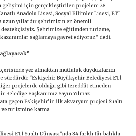
 gelişimi için gerçekleştirilen projelere 28
anatlı Anadolu Lisesi, Sosyal Bilimler Lisesi, ETİ
a uzun yıllardır şehrimizin en önemli
 destekçisiyiz. Şehrimize eğitimden turizme,
 kazanımlar sağlamaya gayret ediyoruz.” dedi.
 sağlayacak”
 içerisinde yer almaktan mutluluk duyduklarını
le sürdürdü: “Eskişehir Büyükşehir Belediyesi ETİ
 diğer projelerde olduğu gibi tereddüt etmeden
hir Belediye Başkanımız Sayın Yılmaz
ata geçen Eskişehir’in ilk akvaryum projesi Sualtı
r ve turizmine katma
iyesi ETİ Sualtı Dünyası”nda 84 farklı tür balıkla