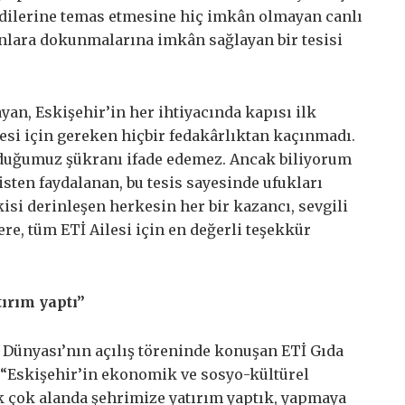
ndilerine temas etmesine hiç imkân olmayan canlı
, onlara dokunmalarına imkân sağlayan bir tesisi
yan, Eskişehir’in her ihtiyacında kapısı ilk
esi için gereken hiçbir fedakârlıktan kaçınmadı.
yduğumuz şükranı ifade edemez. Ancak biliyorum
isten faydalanan, bu tesis sayesinde ufukları
kisi derinleşen herkesin her bir kazancı, sevgili
e, tüm ETİ Ailesi için en değerli teşekkür
tırım yaptı”
ı Dünyası’nın açılış töreninde konuşan ETİ Gıda
 “Eskişehir’in ekonomik ve sosyo-kültürel
 çok alanda şehrimize yatırım yaptık, yapmaya