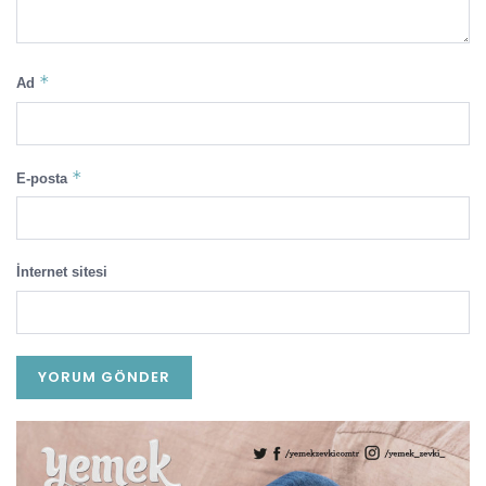
*
Ad
*
E-posta
İnternet sitesi