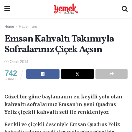
Home
Haber Turu
Emsan Kahvaltı Takımıyla
Sofralarınız Çiçek Açsın
09 Ocak 2014
742
SHARES
Güzel bir güne başlamanın en keyifli yolu olan
kahvaltı sofralarınız Emsan’ın yeni Quadrus
Yeliz çiçekli kahvaltı seti ile renkleniyor.
Renkli ve çiçekli deseniyle Emsan Quadrus Yeliz
kahvaltı takımı sevdiklerinizle güne güzel bir