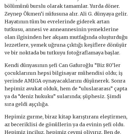
bölümünü burslu olarak tamamlar. Yurda döner.
Zeynep Ökmen’i nüfusuna alır. Ali G. dünyaya gelir.
Hayatının tüm bu evrelerinde giderek artan
tutkusu, annesi ve anneannesinin yemeklerine
olan ilgisinden her akşam mutfağında oluşturduğu
lezzetlere, yemek uğruna çıktığı keşiflere dönüşür
ve bir noktada bu tutkuyu fotoğraflamaya başlar.
Kendi dünyasının şefi Can Gafuroğlu “Biz 80’ler
çocuklarının hepsi bilgisayar mühendisi oldu; iş
yerinde AMIGA oynayacaklarını düşünerek. Sonra
hepimiz avukat olduk, hem de “uluslararası” çapta
ya da “deniz hukuku” sularında; şüphesiz. Şimdi
sıra geldi aşçılığa.
Hepimiz gurme, biraz kitap karıştıranı eleştirmen,
az beceriklisi de gönüllerin ya da evinin şefi oldu.
Hepimiz inciluz, hepimiz ceymi olivırız. Ben de.