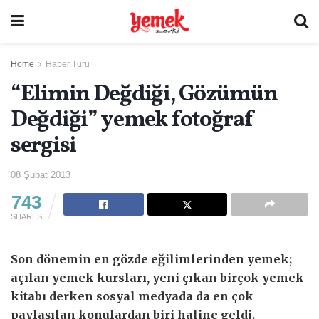
Home
Haber Turu
“Elimin Değdiği, Gözümün
Değdiği” yemek fotoğraf
sergisi
08 Şubat 2013
743
SHARES
Son dönemin en gözde eğilimlerinden yemek;
açılan yemek kursları, yeni çıkan birçok yemek
kitabı derken sosyal medyada da en çok
paylaşılan konulardan biri haline geldi.