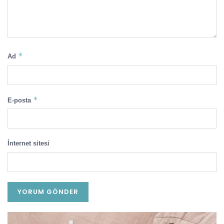
*
Ad
*
E-posta
İnternet sitesi