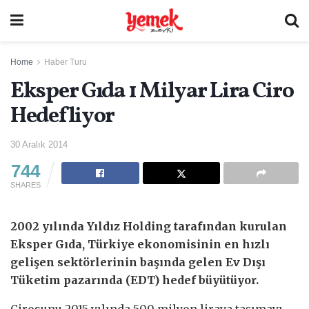
Home
Haber Turu
Eksper Gıda 1 Milyar Lira Ciro
Hedefliyor
30 Aralık 2014
744
SHARES
2002 yılında Yıldız Holding tarafından kurulan
Eksper Gıda, Türkiye ekonomisinin en hızlı
gelişen sektörlerinin başında gelen Ev Dışı
Tüketim pazarında (EDT) hedef büyütüyor.
Cirosunu 2015 yılında 500 milyon liraya taşımayı