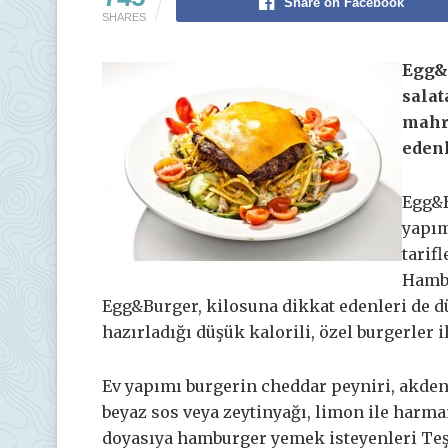
Share on Facebook
SHARES
Egg&B
sala
mahr
edenl
Egg&B
yapım
tarif
Hambu
Egg&Burger, kilosuna dikkat edenleri de d
hazırladığı düşük kalorili, özel burgerler 
Ev yapımı burgerin cheddar peyniri, akdeni
beyaz sos veya zeytinyağı, limon ile harm
doyasıya hamburger yemek isteyenleri Teşvi