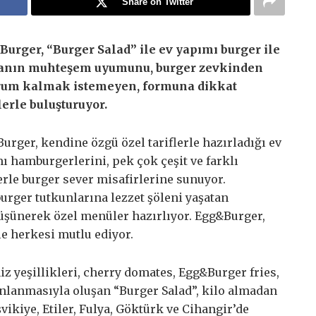
Share on Twitter
urger, “Burger Salad” ile ev yapımı burger ile
tanın muhteşem uyumunu, burger zevkinden
um kalmak istemeyen, formuna dikkat
erle buluşturuyor.
urger, kendine özgü özel tariflerle hazırladığı ev
ı hamburgerlerini, pek çok çeşit ve farklı
lerle burger sever misafirlerine sunuyor.
rger tutkunlarına lezzet şöleni yaşatan
üşünerek özel menüler hazırlıyor. Egg&Burger,
ile herkesi mutlu ediyor.
z yeşillikleri, cherry domates, Egg&Burger fries,
anlanmasıyla oluşan “Burger Salad”, kilo almadan
kiye, Etiler, Fulya, Göktürk ve Cihangir’de