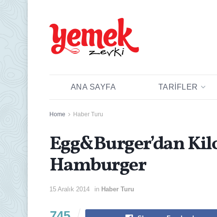
ANA SAYFA
TARIFLER
Home
Haber Turu
Egg&Burger’dan Kil
Hamburger
15 Aralık 2014
in
Haber Turu
745