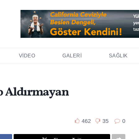
VIDEO
GALERI
SAĞLIK
o Aldırmayan
462
35
0