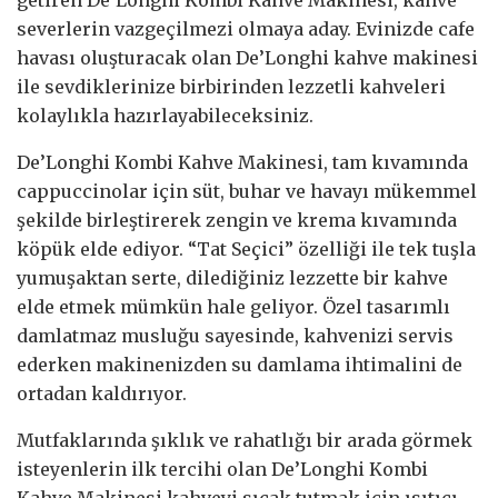
severlerin vazgeçilmezi olmaya aday. Evinizde cafe
havası oluşturacak olan De’Longhi kahve makinesi
ile sevdiklerinize birbirinden lezzetli kahveleri
kolaylıkla hazırlayabileceksiniz.
De’Longhi Kombi Kahve Makinesi, tam kıvamında
cappuccinolar için süt, buhar ve havayı mükemmel
şekilde birleştirerek zengin ve krema kıvamında
köpük elde ediyor. “Tat Seçici” özelliği ile tek tuşla
yumuşaktan serte, dilediğiniz lezzette bir kahve
elde etmek mümkün hale geliyor. Özel tasarımlı
damlatmaz musluğu sayesinde, kahvenizi servis
ederken makinenizden su damlama ihtimalini de
ortadan kaldırıyor.
Mutfaklarında şıklık ve rahatlığı bir arada görmek
isteyenlerin ilk tercihi olan De’Longhi Kombi
Kahve Makinesi kahveyi sıcak tutmak için ısıtıcı