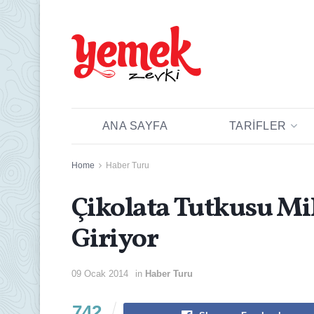
ANA SAYFA
TARIFLER
Home
Haber Turu
Çikolata Tutkusu Mi
Giriyor
09 Ocak 2014
in
Haber Turu
742