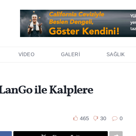
VIDEO
GALERI
SAĞLIK
LanGo ile Kalplere
465
30
0