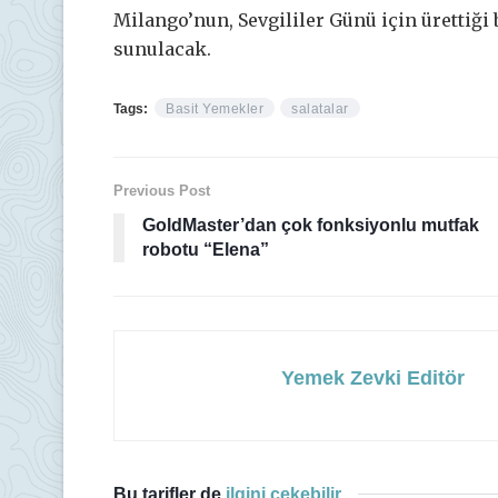
Milango’nun, Sevgililer Günü için ürettiği b
sunulacak.
Tags:
Basit Yemekler
salatalar
Previous Post
GoldMaster’dan çok fonksiyonlu mutfak
robotu “Elena”
Yemek Zevki Editör
Bu tarifler de
ilgini çekebilir