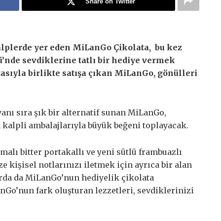
Share on Twitter
alplerde yer eden MiLanGo Çikolata, bu kez
ü’nde sevdiklerine tatlı bir hediye vermek
tasıyla birlikte satışa çıkan MiLanGo, gönülleri
anı sıra şık bir alternatif sunan MiLanGo,
n kalpli ambalajlarıyla büyük beğeni toplayacak.
malı bitter portakallı ve yeni sütlü frambuazlı
e kişisel notlarınızı iletmek için ayrıca bir alan
rda da MiLanGo’nun hediyelik çikolata
anGo’nun fark oluşturan lezzetleri, sevdiklerinizi