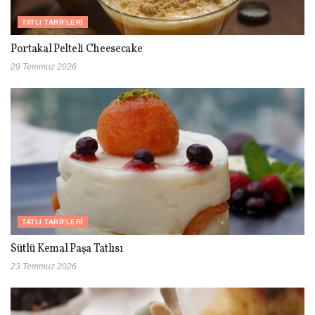
TATLI TARIFLERI
Portakal Pelteli Cheesecake
29 Temmuz 2026
TATLI TARIFLERI
Sütlü Kemal Paşa Tatlısı
23 Temmuz 2026