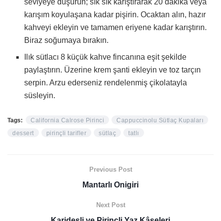
seviyeye düşürün; sık sık karıştırarak 20 dakika veya
karışım koyulaşana kadar pişirin. Ocaktan alın, hazır
kahveyi ekleyin ve tamamen eriyene kadar karıştırın.
Biraz soğumaya bırakın.
Ilık sütlacı 8 küçük kahve fincanına eşit şekilde
paylaştırın. Üzerine krem şanti ekleyin ve toz tarçın
serpin. Arzu ederseniz rendelenmiş çikolatayla
süsleyin.
Tags:
California Calrose Pirinci
Cappuccinolu Sütlaç Kupaları
dessert
pirinçli tarifler
sütlaç
tatlı
Previous Post
Mantarlı Onigiri
Next Post
Karidesli ve Pirinçli Yaz Kâseleri