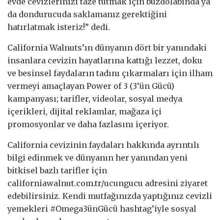
evde cevizlerinizi taze tutmak için buzdolabında ya
da dondurucuda saklamanız gerektiğini
hatırlatmak isteriz!” dedi.
California Walnuts’ın dünyanın dört bir yanındaki
insanlara cevizin hayatlarına kattığı lezzet, doku
ve besinsel faydaların tadını çıkarmaları için ilham
vermeyi amaçlayan Power of 3 (3’ün Gücü)
kampanyası; tarifler, videolar, sosyal medya
içerikleri, dijital reklamlar, mağaza içi
promosyonlar ve daha fazlasını içeriyor.
California cevizinin faydaları hakkında ayrıntılı
bilgi edinmek ve dünyanın her yanından yeni
bitkisel bazlı tarifler için
californiawalnut.com.tr/ucungucu adresini ziyaret
edebilirsiniz. Kendi mutfağınızda yaptığınız cevizli
yemekleri #Omega3ünGücü hashtag’iyle sosyal