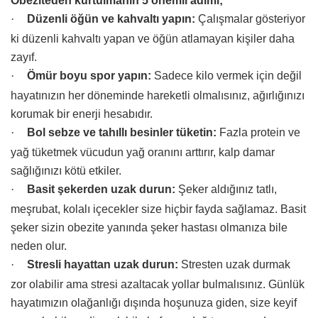
Obeziteden kurtulmanın 5 önemli adımı;
·
Düzenli öğün ve kahvaltı yapın:
Çalışmalar gösteriyor
ki düzenli kahvaltı yapan ve öğün atlamayan kişiler daha
zayıf.
·
Ömür boyu spor yapın:
Sadece kilo vermek için değil
hayatınızın her döneminde hareketli olmalısınız, ağırlığınızı
korumak bir enerji hesabıdır.
·
Bol sebze ve tahıllı besinler tüketin:
Fazla protein ve
yağ tüketmek vücudun yağ oranını arttırır, kalp damar
sağlığınızı kötü etkiler.
·
Basit şekerden uzak durun:
Şeker aldığınız tatlı,
meşrubat, kolalı içecekler size hiçbir fayda sağlamaz. Basit
şeker sizin obezite yanında şeker hastası olmanıza bile
neden olur.
·
Stresli hayattan uzak durun:
Stresten uzak durmak
zor olabilir ama stresi azaltacak yollar bulmalısınız. Günlük
hayatımızın olağanlığı dışında hoşunuza giden, size keyif