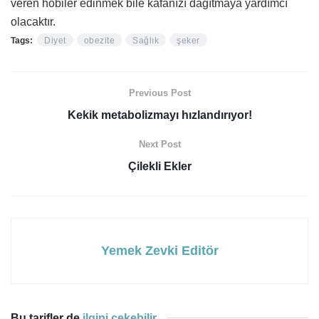
veren hobiler edinmek bile kafanızı dağıtmaya yardımcı
olacaktır.
Tags:
Diyet
obezite
Sağlık
şeker
Previous Post
Kekik metabolizmayı hızlandırıyor!
Next Post
Çilekli Ekler
Yemek Zevki Editör
Bu tarifler de
ilgini çekebilir