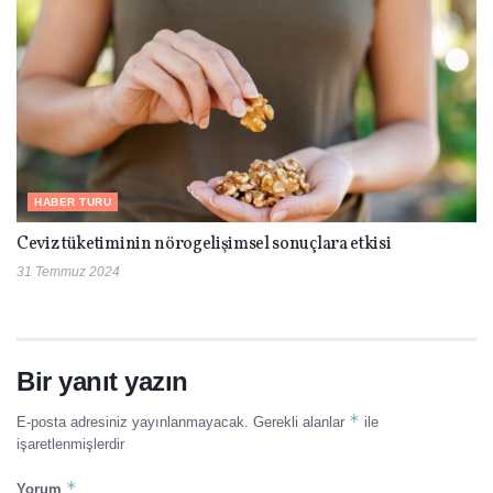
HABER TURU
Ceviz tüketiminin nörogelişimsel sonuçlara etkisi
31 Temmuz 2024
Bir yanıt yazın
*
E-posta adresiniz yayınlanmayacak.
Gerekli alanlar
ile
işaretlenmişlerdir
*
Yorum