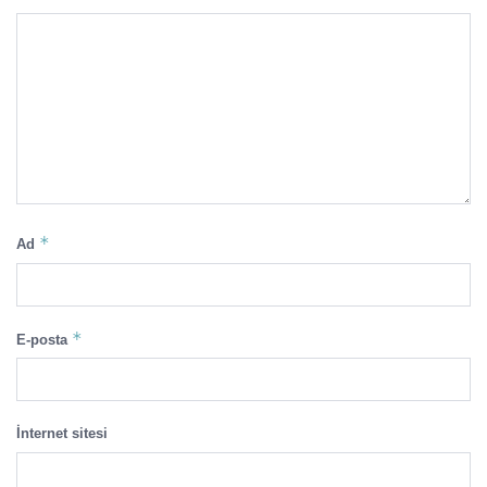
*
Ad
*
E-posta
İnternet sitesi