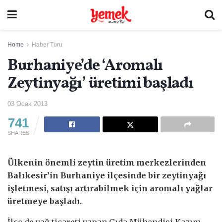
Home
Haber Turu
Burhaniye’de ‘Aromalı
Zeytinyağı’ üretimi başladı
03 Ocak 2013
741
SHARES
Ülkenin önemli zeytin üretim merkezlerinden
Balıkesir’in Burhaniye ilçesinde bir zeytinyağı
işletmesi, satışı artırabilmek için aromalı yağlar
üretmeye başladı.
İlçe de yağ ticareti yapan Gıda Mühendisi Kazım