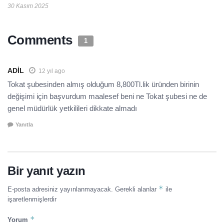
30 Kasım 2025
Comments
1
ADİL
12 yıl ago
Tokat şubesinden almış olduğum 8,800Tl.lik üründen birinin
değişimi için başvurdum maalesef beni ne Tokat şubesi ne de
genel müdürlük yetkilileri dikkate almadı
Yanıtla
Bir yanıt yazın
*
E-posta adresiniz yayınlanmayacak.
Gerekli alanlar
ile
işaretlenmişlerdir
*
Yorum