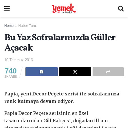
Home
Haber Turu
Bu Yaz Sofralarınızda Güller
Açacak
10 Temmuz 2013
740
SHARES
Papia, yeni Decor Peçete serisi ile sofralarınıza
renk katmaya devam ediyor.
Papia Decor Peçete serisinin en özel
tasarımlarından Gül Bahçesi, doğadan ilham
alınarak tasarlanmış renkli gül desenleri ile yaz