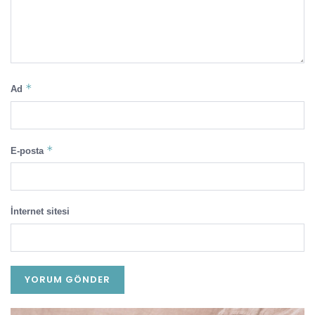
*
Ad
*
E-posta
İnternet sitesi