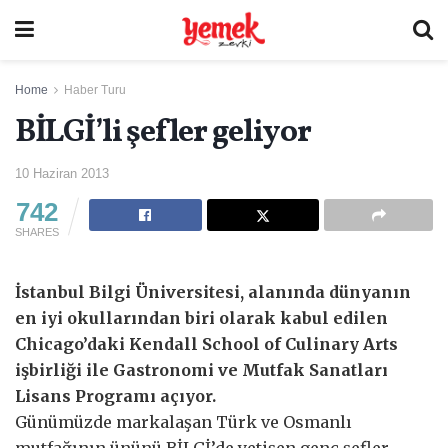
Home
Haber Turu
BİLGİ’li şefler geliyor
10 Haziran 2013
742
SHARES
İstanbul Bilgi Üniversitesi, alanında dünyanın
en iyi okullarından biri olarak kabul edilen
Chicago’daki Kendall School of Culinary Arts
işbirliği ile Gastronomi ve Mutfak Sanatları
Lisans Programı açıyor.
Günümüzde markalaşan Türk ve Osmanlı
mutfağının ününü BİLGİ’de yetişen genç şefler