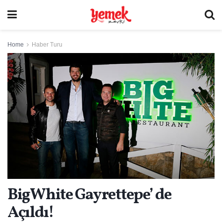
Home
Haber Turu
BigWhite Gayrettepe’ de
Açıldı!