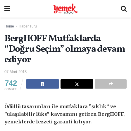
Home
Haber Turu
BergHOFF Mutfaklarda
“Doğru Seçim” olmaya devam
ediyor
07 Mart 2013
742
SHARES
Ödüllü tasarımları ile mutfaklara ”şıklık” ve
”ulaşılabilir lüks” kavramını getiren BergHOFF,
yemeklerde lezzeti garanti kılıyor.