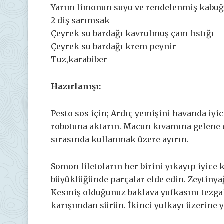
Yarım limonun suyu ve rendelenmiş kabu
2 diş sarımsak
Çeyrek su bardağı kavrulmuş çam fıstığı
Çeyrek su bardağı krem peynir
Tuz,karabiber
Hazırlanışı:
Pesto sos için; Ardıç yemişini havanda iyi
robotuna aktarın. Macun kıvamına gelene d
sırasında kullanmak üzere ayırın.
Somon filetoların her birini yıkayıp iyice
büyüklüğünde parçalar elde edin. Zeytinyağı
Kesmiş olduğunuz baklava yufkasını tezgah
karışımdan sürün. İkinci yufkayı üzerine ye