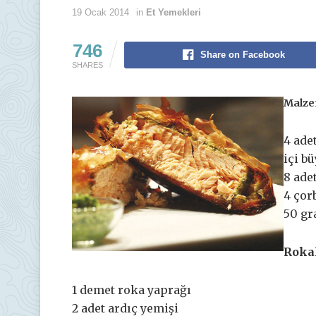
19 Ocak 2014
in
Et Yemekleri
746
Share on Facebook
SHARES
Malze
4 ade
içi b
8 ade
4 çor
50 gr
Rokal
1 demet roka yaprağı
2 adet ardıç yemişi