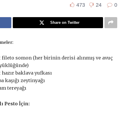
473
24
0
Share on Twitter
meler:
t fileto somon (her birinin derisi alınmış ve avuç
üyüklüğünde)
t hazır baklava yufkası
ba kaşığı zeytinyağı
am tereyağı
ı Pesto İçin: