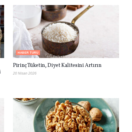
HABER TURU
Pirinç Tüketin, Diyet Kalitesini Artırın
i
20 Nisan 2026