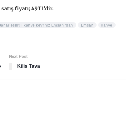
tış fiyatı; 49TL’dir.
Bahar esintili kahve keyfiniz Emsan ’dan
Emsan
kahve
Next Post
o
Kilis Tava